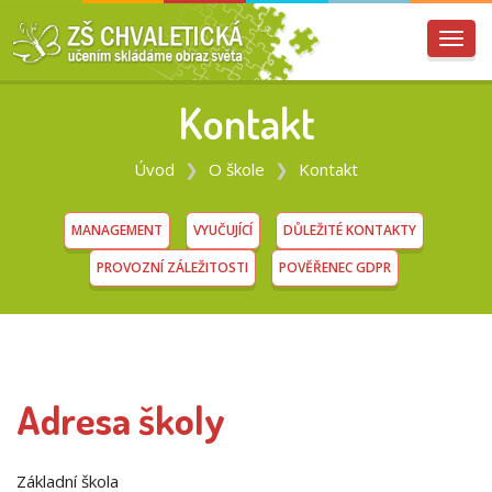
Přep
navig
Kontakt
Úvod
O škole
Kontakt
MANAGEMENT
VYUČUJÍCÍ
DŮLEŽITÉ KONTAKTY
PROVOZNÍ ZÁLEŽITOSTI
POVĚŘENEC GDPR
Adresa školy
Základní škola