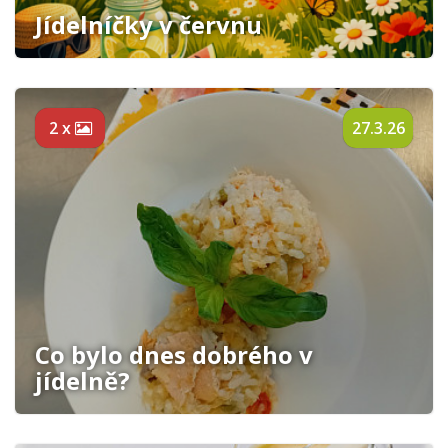
Jídelníčky v červnu
2 x
27.3.26
Co bylo dnes dobrého v
jídelně?