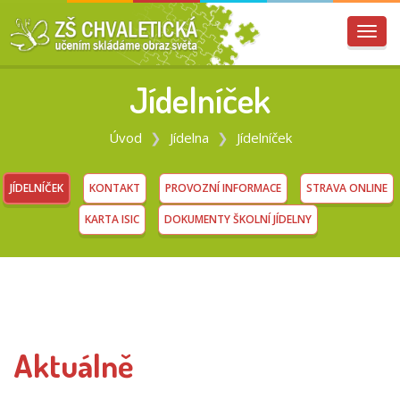
Přep
navig
Jídelníček
Úvod
Jídelna
Jídelníček
JÍDELNÍČEK
KONTAKT
PROVOZNÍ INFORMACE
STRAVA ONLINE
KARTA ISIC
DOKUMENTY ŠKOLNÍ JÍDELNY
Aktuálně