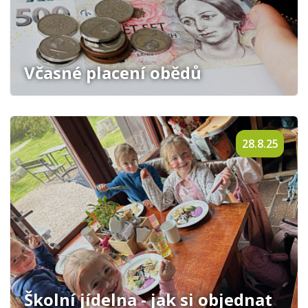
Včasné placení obědů
28.8.25
Školní jídelna - jak si objednat