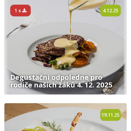
1 x
4.12.25
Degustační odpoledne pro
rodiče našich žáků 4. 12. 2025
19.11.25