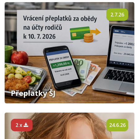
2.7.26
Přeplatky ŠJ
2 x
24.6.26