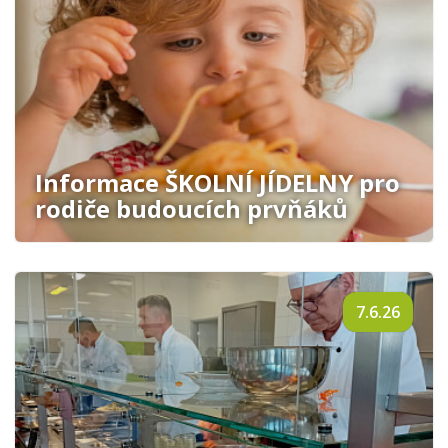
Informace ŠKOLNÍ JÍDELNY pro
rodiče budoucích prvňáků
7.6.26