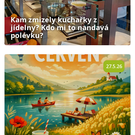
Kam zmizely kuchařky z
jídelny? Kdo mi to nandavá
polévku?
27.5.26