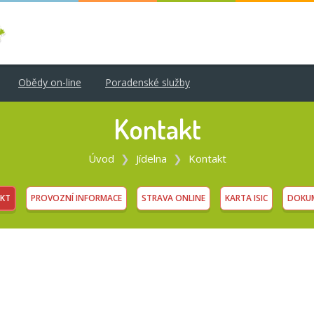
Obědy on-line
Poradenské služby
Kontakt
Úvod
Jídelna
Kontakt
KT
PROVOZNÍ INFORMACE
STRAVA ONLINE
KARTA ISIC
DOKUM