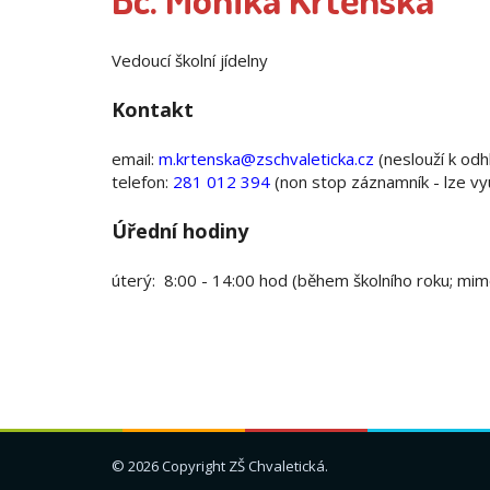
Vedoucí školní jídelny
Kontakt
email:
m.krtenska@zschvaleticka.cz
(neslouží k odh
telefon:
281 012 394
(non stop záznamník - lze vy
Úřední hodiny
úterý: 8:00 - 14:00 hod (během školního roku; mim
© 2026 Copyright
ZŠ Chvaletická
.