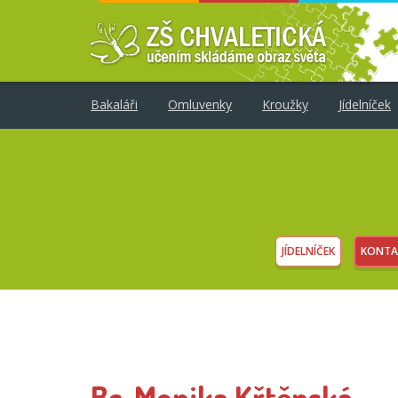
Bakaláři
Omluvenky
Kroužky
Jídelníček
JÍDELNÍČEK
KONTA
Bc. Monika Křtěnská