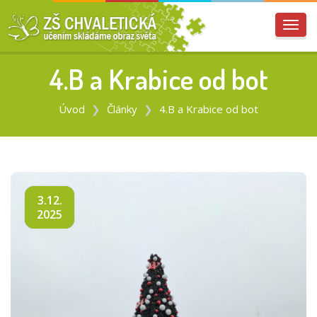
Přep
navig
4.B a Krabice od bot
Úvod
Články
4.B a Krabice od bot
3.12.
2025