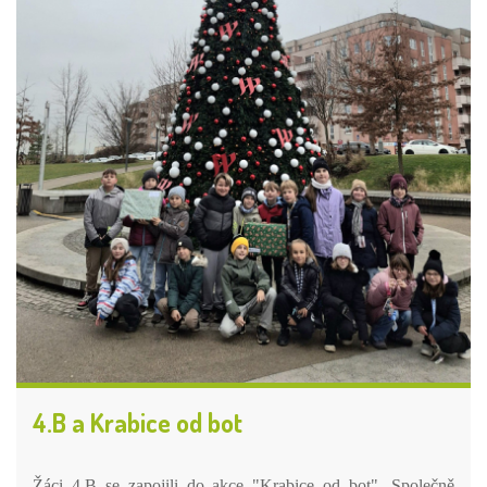
4.B a Krabice od bot
Žáci 4.B se zapojili do akce "Krabice od bot". Společně